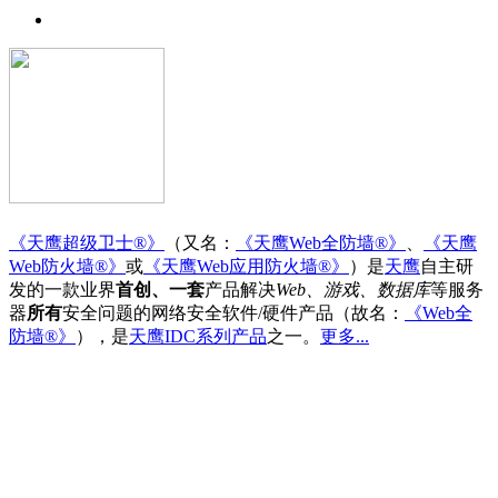
《天鹰超级卫士®》
（又名：
《天鹰Web全防墙®》
、
《天鹰
Web防火墙®》
或
《天鹰Web应用防火墙®》
）是
天鹰
自主研
发的一款业界
首创、一套
产品解决
Web、游戏、数据库
等服务
器
所有
安全问题的网络安全软件/硬件产品（故名：
《Web全
防墙®》
），是
天鹰IDC系列产品
之一。
更多...