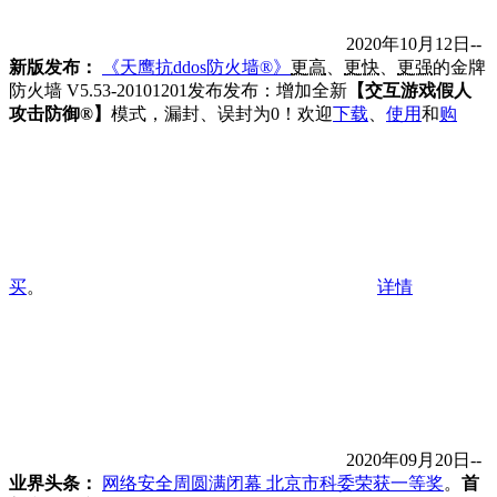
2020年10月12日--
新版发布：
《天鹰抗ddos防火墙®》
更高
、
更快
、
更强
的金牌
防火墙 V5.53-20101201发布发布：增加全新
【交互游戏假人
攻击防御®】
模式，漏封、误封为0！欢迎
下载
、
使用
和
购
买
。
详情
2020年09月20日--
业界头条：
网络安全周圆满闭幕 北京市科委荣获一等奖
。
首