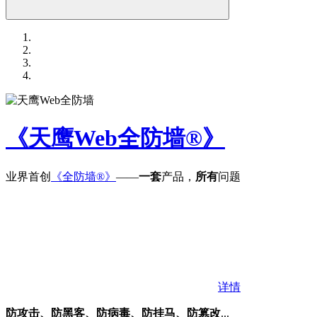
《天鹰Web全防墙®》
业界首创
《全防墙®》
——
一套
产品，
所有
问题
详情
防攻击、防黑客、防病毒、防挂马、防篡改
...