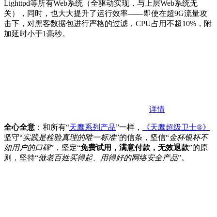
Lighttpd等所有Web系统（全驱动实现，与上层Web系统无
关），同时，也大大提升了运行效率——即使在超9G流量攻
击下，对黑客数据包进行严格的过滤，CPU占用不超10%，附
加延时小于1毫秒。
详情
全心全意
：和所有“
天鹰系列产品
”一样，
《天鹰超级卫士®》
坚守“
实践是检验真理的唯一标准
”的信条，坚信“
金杯银杯不
如用户的口碑
”，坚定“
免费试用，满意付款，无效退款
”的原
则，坚持“
做老百姓买得起、用得好的网络安全产品
”。