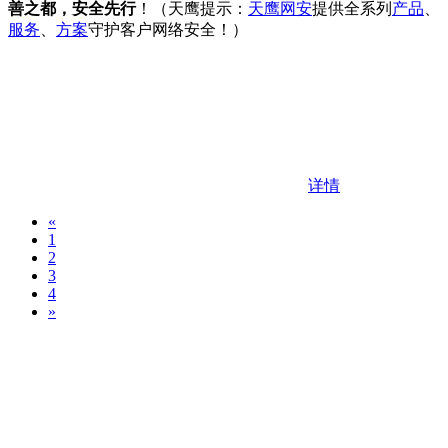
善之都，安全先行
！（天鹰提示：
天鹰网安
提供全系列
产品
、
服务
、
方案
守护客户网络安全！）
详情
«
1
2
3
4
»