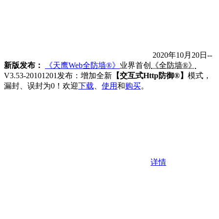
2020年10月20日--
新版发布：
《天鹰Web全防墙®》
业界首创
《全防墙®》
V3.53-20101201发布：增加全新
【交互式Http防御®】
模式，
漏封、误封为0！欢迎
下载
、
使用
和
购买
。
详情