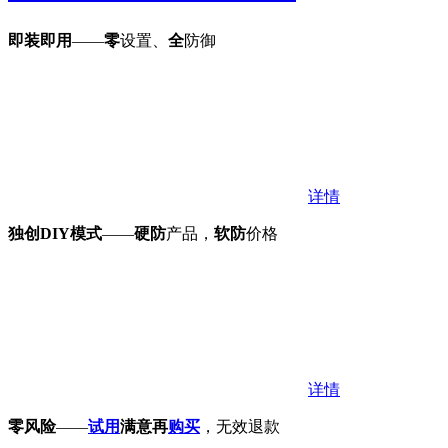
即装即用
——
零
设置、
全
防御
详情
独创DIY模式
——
硬防
产品，
软防
价格
详情
零风险
——
试用
满意再
购买
，无效退款