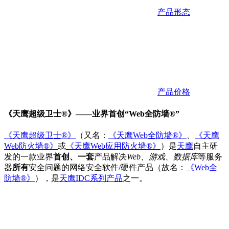
产品形态
产品价格
《天鹰超级卫士®》——
业界首创“Web全防墙®”
《天鹰超级卫士®》
（又名：
《天鹰Web全防墙®》
、
《天鹰
Web防火墙®》
或
《天鹰Web应用防火墙®》
）是
天鹰
自主研
发的一款业界
首创、一套
产品解决
Web、游戏、数据库
等服务
器
所有
安全问题的网络安全软件/硬件产品（故名：
《Web全
防墙®》
），是
天鹰IDC系列产品
之一。