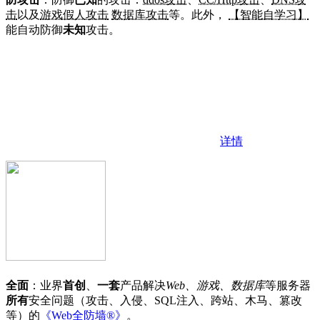
击
以及
游戏假人攻击
数据库攻击
等。此外，
【智能自学习】
能自动防御
未知
攻击。
详情
全面
：业界
首创
、
一套
产品解决
Web、游戏、数据库
等服务器
所有
安全问题（攻击、入侵、SQL注入、跨站、木马、篡改
等）的
《Web全防墙®》
。