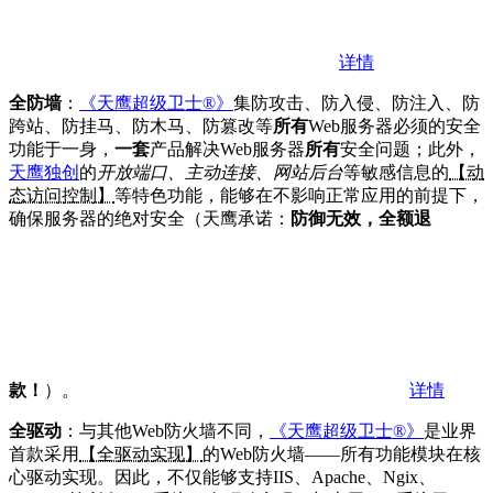
详情
全防墙
：
《天鹰超级卫士®》
集防攻击、防入侵、防注入、防
跨站、防挂马、防木马、防篡改等
所有
Web服务器必须的安全
功能于一身，
一套
产品解决Web服务器
所有
安全问题；此外，
天鹰独创
的
开放端口、主动连接、网站后台
等敏感信息的
【动
态访问控制】
等特色功能，能够在不影响正常应用的前提下，
确保服务器的绝对安全（天鹰承诺：
防御无效，全额退
款！
）。
详情
全驱动
：与其他Web防火墙不同，
《天鹰超级卫士®》
是业界
首款采用
【全驱动实现】
的Web防火墙——所有功能模块在核
心驱动实现。因此，不仅能够支持IIS、Apache、Ngix、