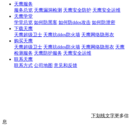
天鹰服务
服务总览
天鹰漏洞检测
天鹰安全防护
天鹰安全运维
天鹰学堂
学堂总览
如何防黑客
如何防ddos攻击
如何防泄密
下载天鹰
天鹰超级卫士
天鹰抗ddos防火墙
天鹰网络隐形衣
购买天鹰
天鹰超级卫士
天鹰抗ddos防火墙
天鹰网络隐形衣
天鹰
检测服务
天鹰防护服务
天鹰安全运维
联系天鹰
联系方式
公司地图
意见和反馈
下划线文字
更多信
息