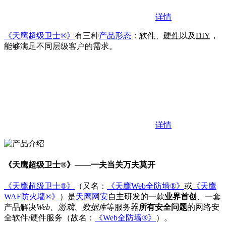
详情
《天鹰超级卫士®》
有三种
产品形态
：
软件
、
硬件
以及
DIY
，
能够满足不同层级客户的需求。
详情
《天鹰超级卫士®》——
一夫当关万夫莫开
《天鹰超级卫士®》
（又名：
《天鹰Web全防墙®》
或
《天鹰
WAF防火墙®》
）是
天鹰网安
自主研发的一款
业界首创
、一套
产品解决
Web、游戏、数据库
等服务器
所有安全问题
的网络安
全软件/硬件服务（故名：
《Web全防墙®》
）。