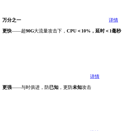
万分之一
详情
更快
——超
90G
大流量攻击下，
CPU＜10%，延时＜1毫秒
详情
更强
——与时俱进，防
已知
，更防
未知
攻击