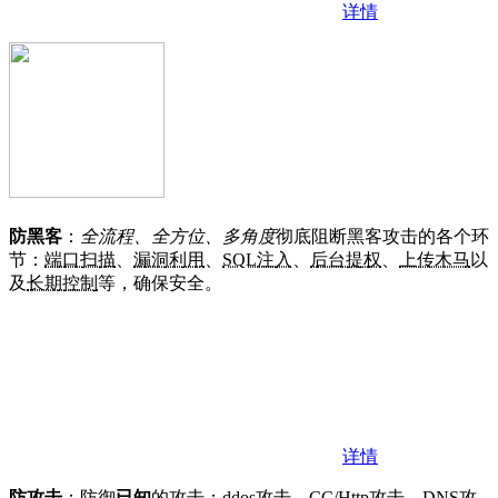
详情
防黑客
：
全流程、全方位、多角度
彻底阻断黑客攻击的各个环
节：
端口扫描
、
漏洞利用
、
SQL注入
、
后台提权
、
上传木马
以
及
长期控制
等，确保安全。
详情
防攻击
：防御
已知
的攻击：
ddos攻击
、
CC/Http攻击
、
DNS攻