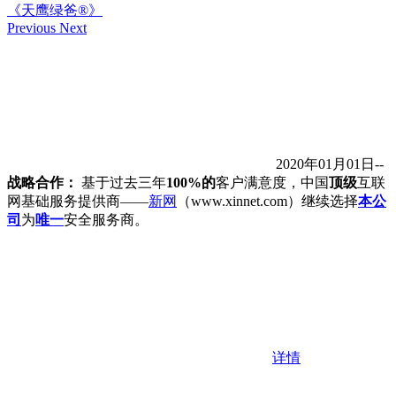
《天鹰绿爸®》
Previous
Next
2020年01月01日--
战略合作：
基于过去三年
100%的
客户满意度，中国
顶级
互联
网基础服务提供商——
新网
（www.xinnet.com）继续选择
本公
司
为
唯一
安全服务商。
详情