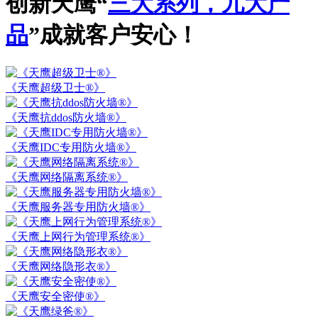
创新
天鹰“
三大系列，九大产
品
”成就客户
安心
！
《天鹰超级卫士®》
《天鹰抗ddos防火墙®》
《天鹰IDC专用防火墙®》
《天鹰网络隔离系统®》
《天鹰服务器专用防火墙®》
《天鹰上网行为管理系统®》
《天鹰网络隐形衣®》
《天鹰安全密使®》