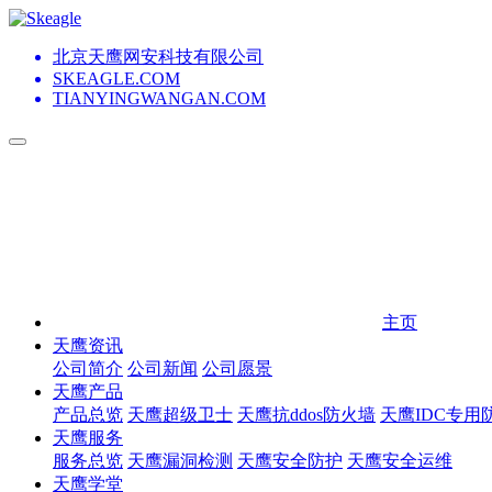
北京天鹰网安科技有限公司
SKEAGLE.COM
TIANYINGWANGAN.COM
主页
天鹰资讯
公司简介
公司新闻
公司愿景
天鹰产品
产品总览
天鹰超级卫士
天鹰抗ddos防火墙
天鹰IDC专用
天鹰服务
服务总览
天鹰漏洞检测
天鹰安全防护
天鹰安全运维
天鹰学堂