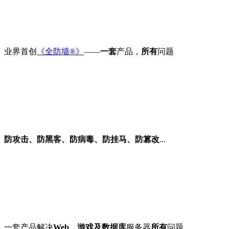
业界首创
《全防墙®》
——
一套
产品，
所有
问题
防攻击、防黑客、防病毒、防挂马、防篡改
...
一套产品解决
Web、游戏及数据库
服务器
所有
问题