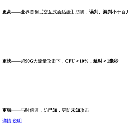
更高
——业界首创
【交互式会话级】
防御，
误判、漏判
小于
百
更快
——超
90G
大流量攻击下，
CPU＜10%，延时＜1毫秒
更强
——与时俱进，防
已知
，更防
未知
攻击
详情
说明