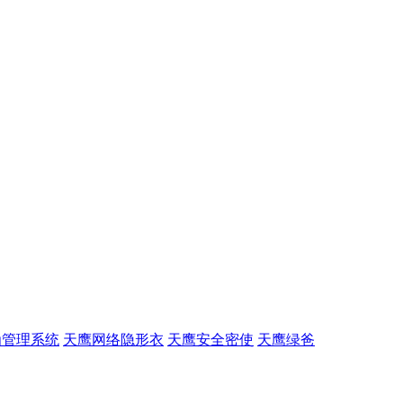
为管理系统
天鹰网络隐形衣
天鹰安全密使
天鹰绿爸