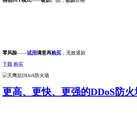
独创DIY模式
——
硬防
产品，
软防
价格
零风险
——
试用
满意再
购买
，无效退款
下载
购买
更高、更快、更强的DDoS防火