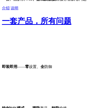
介绍
说明
一套产品，所有问题
即装即用
——
零
设置、
全
防御