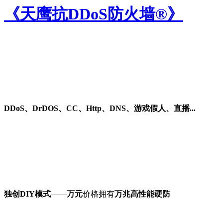
《天鹰抗DDoS防火墙®》
DDoS、DrDOS、CC、Http、DNS、游戏假人、直播...
独创DIY模式
——
万元
价格拥有
万兆高性能硬防