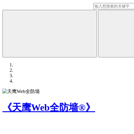
《天鹰Web全防墙®》